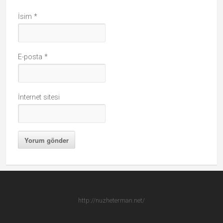
İsim
*
E-posta
*
İnternet sitesi
http://nuzheterman.net/