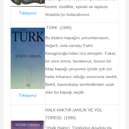
kesinti; özellikle, epeski ve taptaze
Tıklayınız
Anadolu’yu bulacaksınız.
TÜRK (1990)
Bu kitabın kapağını yorumlamasını,
değerli, usta sanatçı Fahri
Karagözoğlu’ndan rica etmiştim. Fakat,
bir süre sonra, beraberce, bunun bir
kitap kapağı çerçevesi içinde çok zor,
hatta imkansız olduğu sonucuna vardık.
Belirli, basmakalıp sembollerden uzak
olan bu kapağı seçtik.
Tıklayınız
HALK HAKTIR (AHİLİK VE YOL
TÖRESİ) (1990)
“(Halk Haktır), Türklüğün Anadolu’da