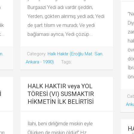
n
Burgaazi Yedi adı vardır şeddin,
”Ne
Yerden, gökten alınmış yedi adı; Yedi
Di
ik
de şart tılsım ve muradı; Ve yedi
zar
...
bağlaması ayrıca, Yedi çözüp...
hak
öv
n.
Category:
Halk Haktır (Eroğlu Mat. San.
dö
Ankara - 1990)
Tags:
İbr
önc
HALK HAKTIR veya YOL
İ
TÖRESİ (VI) SUSMAKTIR
Cat
HİKMETİN İLK BELİRTİSİ
Anka
u
İlahi, beni dirliğimde miskin eyle
H
nrı
Ölürken de miskin öldür!” Hz