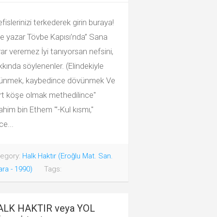
fislerinizi terkederek girin buraya!
ye yazar Tövbe Kapısı’nda” Sana
ar veremez İyi tanıyorsan nefsini,
kında söylenenler. (Elindekiyle
ünmek, kaybedince dövünmek Ve
rt köşe olmak methedilince"
ahim bin Ethem "’-Kul kısmı,"
e...
egory:
Halk Haktır (Eroğlu Mat. San.
ra - 1990)
Tags:
ALK HAKTIR veya YOL