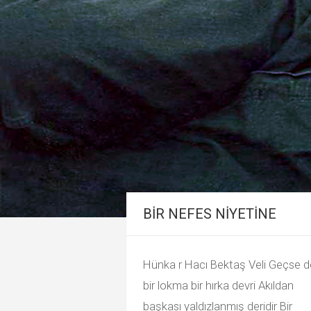
BİR NEFES NİYETİNE
Hünka r Hacı Bektaş Veli Geçse d
bir lokma bir hırka devri Akıldan
başkası yaldızlanmış deridir Bir