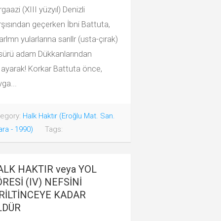
gaazi (XIII yüzyıl) Denizli
rşısından geçerken İbni Battuta,
arlmn yularlarına sarıllr (usta-çırak)
rsürü adam Dükkanlarından
r1ayarak! Korkar Battuta önce,
ga...
egory:
Halk Haktır (Eroğlu Mat. San.
ra - 1990)
Tags:
ALK HAKTIR veya YOL
RESİ (IV) NEFSİNİ
İRİLTİNCEYE KADAR
LDÜR