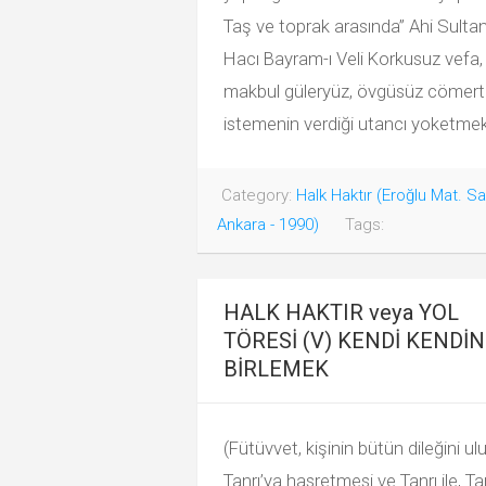
Taş ve toprak arasında” Ahi Sulta
Hacı Bayram-ı Veli Korkusuz vefa,
makbul güleryüz, övgüsüz cömertl
istemenin verdiği utancı yoketmek
Category:
Halk Haktır (Eroğlu Mat. Sa
Ankara - 1990)
Tags:
HALK HAKTIR veya YOL
TÖRESİ (V) KENDİ KENDİN
BİRLEMEK
(Fütüvvet, kişinin bütün dileğini ul
Tanrı’ya hasretmesi ve Tanrı ile, Ta