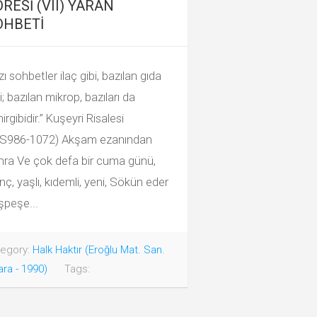
RESİ (VII) YARAN
OHBETİ
ı sohbetler ilaç gibi, bazılan gıda
i; bazılan mikrop, bazıları da
irgibidir.” Kuşeyri Risalesi
S986-1072) Akşam ezanından
nra Ve çok defa bir cuma günü,
ç, yaşlı, kıdemli, yeni, Sökün eder
şpeşe...
egory:
Halk Haktır (Eroğlu Mat. San.
ra - 1990)
Tags: