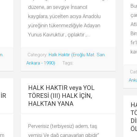
Bur
düzene, arı sevgiye İnsancıl
ça
kaygılara, yücelten acıya Anadolu
Atl
yüreğinin tükenmezliğiyle Adayan
Bi
Yunus Kavruktur , çıplaktır ,...
fı
kav
n.
Category:
Halk Haktır (Eroğlu Mat. San.
Ankara - 1990)
Tags:
Cat
Anka
HALK HAKTIR veya YOL
HİR
TÖRESİ (III) HALK İÇİN,
HALKTAN YANA
H
TÖ
D
Perverisiz (terbiyesiz) adem, taş
Ö
dım
yemişi Ve dağ canavarları gibidir”