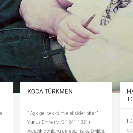
KOCA TÜRKMEN
H
TÖ
e
” Aşk gelicek cümle eksikler biter ”
I 
Yunus Emre (M.S.1241-1321)
gön
Alçacık gönlünü çaresiz halka Diriliğe,