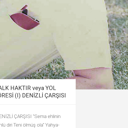
ALK HAKTIR veya YOL
RESİ (I) DENİZLİ ÇARŞISI
DENİZLİ ÇARŞISI "Sema ehlinin
lü diri Teni ölmüş ola" Yahya-