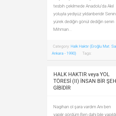
tesbih çekilmede Anadolu’da Akıl
yoluyla yediyüz yıldanberidir Senin
yürek dediğin gönül dediğin senin
Mihman...
Category:
Halk Haktır (Eroğlu Mat. Sa
Ankara - 1990)
Tags:
HALK HAKTIR veya YOL
TÖRESİ (II) İNSAN BİR ŞE
GİBİDİR
Nagihan ol şara vardım Anı ben
yapılır gördüm Ben dahi bile yapıl