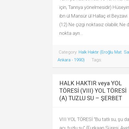
için, Tanrıya yönelmesidir) Hüseyi
ibn ül Mansür ül Hallaç el Beyzavi
(12) Ne çizgi noktasız olabilir, Ne 
nokta ayrı...
Category:
Halk Haktır (Eroğlu Mat. Sa
Ankara - 1990)
Tags:
HALK HAKTIR veya YOL
TÖRESİ (VIII) YOL TÖRESİ
(A) TUZLU SU – ŞERBET
VIII YOL TÖRESİ ”Bu tatlı su, şu d
acı, tuzlu su” (Furkaan Süresi, Aye