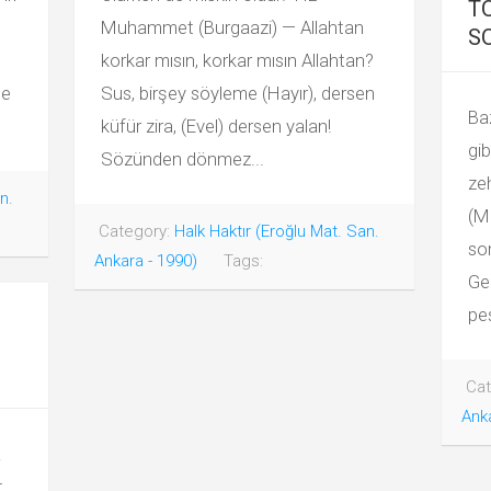
TÖ
n
Muhammet (Burgaazi) — Allahtan
S
korkar mısın, korkar mısın Allahtan?
de
Sus, birşey söyleme (Hayır), dersen
Baz
küfür zira, (Evel) dersen yalan!
gib
Sözünden dönmez...
zeh
n.
(M
Category:
Halk Haktır (Eroğlu Mat. San.
so
Ankara - 1990)
Tags:
Gen
pe
Cat
Anka
a
t