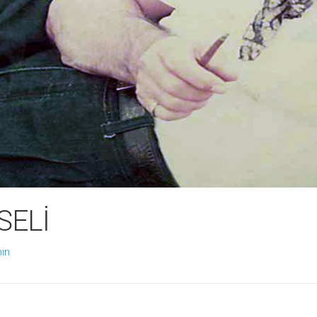
SELİ
in