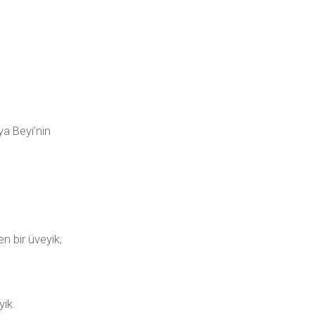
ya Beyi’nin
en bir üveyik;
yik.