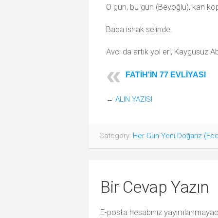
O gün, bu gün (Beyoğlu), kan kö
Baba ishak selinde.
Avcı da artık yol eri, Kaygusuz Ab
FATİH'İN 77 EVLİYASI
←
ALIN YAZISI
Category:
Her Gün Yeni Doğarız (Ecd
Bir Cevap Yazın
E-posta hesabınız yayımlanmayac