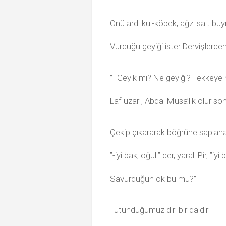
Önü ardı kul-köpek, ağzı salt buy
Vurduğu geyiği ister Dervişlerde
”- Geyik mi? Ne geyiği? Tekkeye 
Laf uzar , Abdal Musa’lık olur so
Çekip çıkararak böğrüne saplana
”-iyi bak, oğul!” der, yaralı Pir, ”iyi 
Savurduğun ok bu mu?”
Tutunduğumuz diri bir daldır