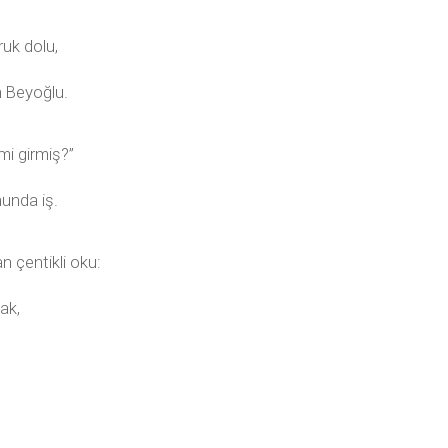
ruk dolu,
n Beyoğlu.
mi girmiş?”
nunda iş.
n çentikli oku:
bak,