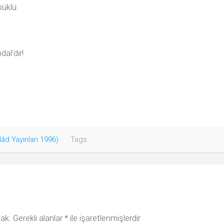
püklü
dal’dır!
âd Yayınları 1996)
Tags:
ak.
Gerekli alanlar
*
ile işaretlenmişlerdir