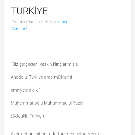
TÜRKİYE
Posted on Haziran 2, 2016 by
admin
Comment
”Biz gerçekten, keskin klınçlarımızla
Anadolu, Türk ve arap mülklerini
emniyete aldık!”
Muhammat oğlu Muhammad’ul Yazdi
(Selçuklu Tarihçi)
Avcı, çoban, çiftçi.:Türk, Türkmen gelinceyedek..