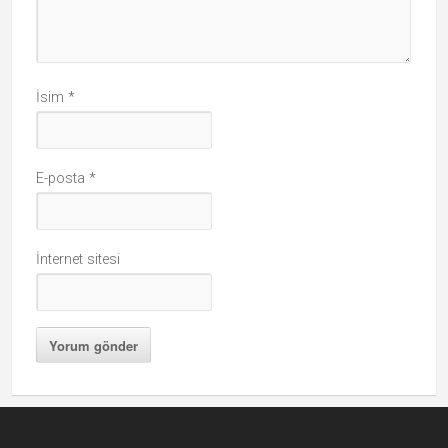
İsim
*
E-posta
*
İnternet sitesi